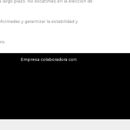
a largo plazo. No escatimes en la elección de
ormadas y garantizar la estabilidad y
os.
Empresa colaboradora con: