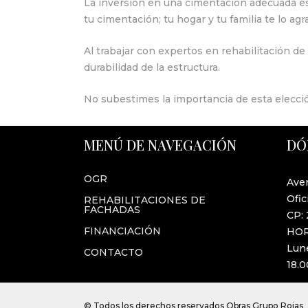
La inversión en una cimentación adecuada es u
tu cimentación; tu hogar y tu familia te lo ag
Al trabajar con expertos en rehabilitación de
durabilidad de la estructura.
No subestimes la importancia de esta elecci
MENÚ DE NAVEGACIÓN
DÓ
OGR
Aven
Ofic
REHABILITACIONES DE
FACHADAS
CP: 
FINANCIACIÓN
HO
Lune
CONTACTO
18.0
© Todos los derechos reservados Obras Grupo Rojas