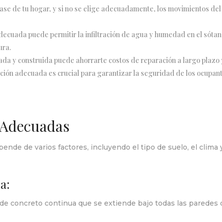
ase de tu hogar, y si no se elige adecuadamente, los movimientos del
ecuada puede permitir la infiltración de agua y humedad en el sótano
ura.
da y construida puede ahorrarte costos de reparación a largo plazo y
ción adecuada es crucial para garantizar la seguridad de los ocupant
 Adecuadas
de de varios factores, incluyendo el tipo de suelo, el clima y
a:
de concreto continua que se extiende bajo todas las paredes d