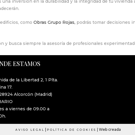
na inversión en la durabilidad y la integridad de tu vivienda 
radecerán.
 edificios, como
Obras Grupo Rojas,
podrás tomar decisiones inf
ón y busca siempre la asesoría de profesionales experimentad
NDE ESTAMOS
ida de la Libertad 2, 1 Plta.
ina 17.
28924 Alcorcón (Madrid)
RARIO
s a viernes de 09.00 a
0h.
|
| Web creada
AVISO LEGAL
POLÍTICA DE COOKIES