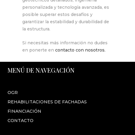
geotécnicos detallados, ingeniería
personalizada y tecnología avanzada, es
posible superar estos desafíos y
garantizar la estabilidad y durabilidad de
la estructura.
Si necesitas más información no dudes
en ponerte en
contacto con nosotros.
MENÚ DE NAVEGACIÓN
OGR
REHABILITACIONES DE FACHADAS
FINANCIACIÓN
CONTACTO