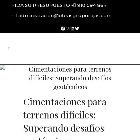
PIDA SU PRESUPUESTO -
910 094 864
-
administracion@obrasgruporojas.com
Facebook
Instagram
LinkedIn
Twitter
Cimentaciones para terrenos
difíciles: Superando desafíos
geotécnicos
Cimentaciones para
terrenos difíciles:
Superando desafíos